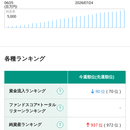
26/06/25
2026/07/24
(百万円)
純資産
5,000
各種ランキング
今週順位(先週順位)
資金流入ランキング
?
90
(
70
)
ファンドスコア×トータル
-
?
リターンランキング
純資産ランキング
?
937
(
972
)