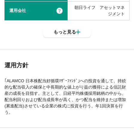
朝日ライフ アセットマネ
運用会社
?
ジメント
もっと見る
運用方針
｢ALAMCO 日本株配当好循環ﾏｻﾞｰﾌｧﾝﾄﾞ｣への投資を通して、持続
的な配当収入の確保と中長期的な値上がり益の獲得による信託財
産の成長を目指す。主として、日経平均株価採用銘柄の中から、
配当利回りおよび配当成長率が高く、かつ配当を維持または増加
(累進配当)させている企業の株式に投資を行う。年1回決算を行
う。