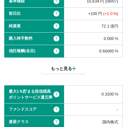
基準価額
?
10,634
(08/07)
前日比
?
100
(
1.0
)
純資産
?
72.1
購入時手数料
?
0.000
信託報酬(名目)
?
0.66000
もっと見る
最大1％貯まる投信残高
0.3200
?
ポイントサービス還元率
ファンドスコア
?
-
資産クラス
?
国内株式