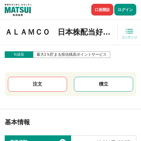
口座開設
ログイン
ＡＬＡＭＣＯ 日本株配当好循環ファンド（資産成長型）
コンテンツ
N成長
最大1％貯まる投信残高ポイントサービス
注文
積立
基本情報