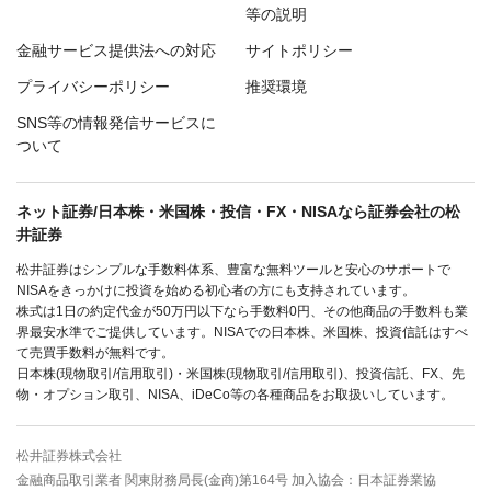
等の説明
金融サービス提供法への対応
サイトポリシー
プライバシーポリシー
推奨環境
SNS等の情報発信サービスに
ついて
ネット証券/日本株・米国株・投信・FX・NISAなら証券会社の松
井証券
松井証券はシンプルな手数料体系、豊富な無料ツールと安心のサポートで
NISAをきっかけに投資を始める初心者の方にも支持されています。
株式は1日の約定代金が50万円以下なら手数料0円、その他商品の手数料も業
界最安水準でご提供しています。NISAでの日本株、米国株、投資信託はすべ
て売買手数料が無料です。
日本株(現物取引/信用取引)・米国株(現物取引/信用取引)、投資信託、FX、先
物・オプション取引、NISA、iDeCo等の各種商品をお取扱いしています。
松井証券株式会社
金融商品取引業者 関東財務局長(金商)第164号 加入協会：日本証券業協